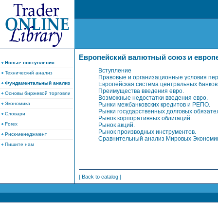
Европейский валютный союз и европе
Новые поступления
Вступление
Технический анализ
Правовые и организационные условия пер
Фундаментальный анализ
Европейская система центральных банков
Преимущества введения евро.
Основы биржевой торговли
Возможные недостатки введения евро.
Экономика
Рынки межбанковских кредитов и РЕПО.
Рынки государственных долговых обязател
Словари
Рынок корпоративных облигаций.
Forex
Рынок акций.
Рынок производных инструментов.
Риск-менеджмент
Сравнительный анализ Мировых Экономи
Пишите нам
[ Back to catalog ]