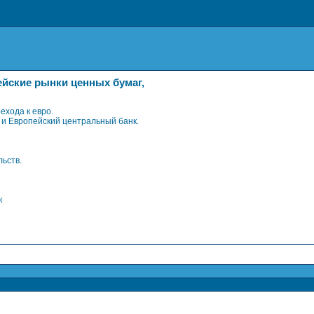
йские рынки ценных бумаг,
ехода к евро.
 и Европейский центральный банк.
ьств.
к